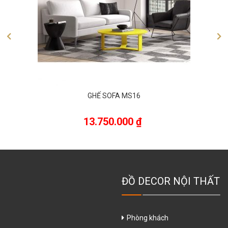
GHẾ SOFA MS16
13.750.000
₫
ĐỒ DECOR NỘI THẤT
Phòng khách