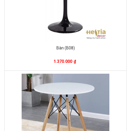
Bàn (B08)
1.370.000
₫