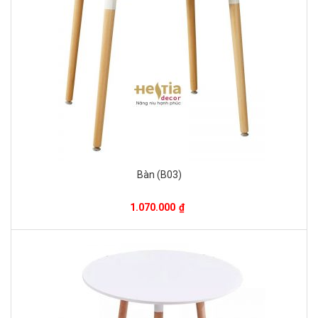
Bàn (B03)
1.070.000
₫