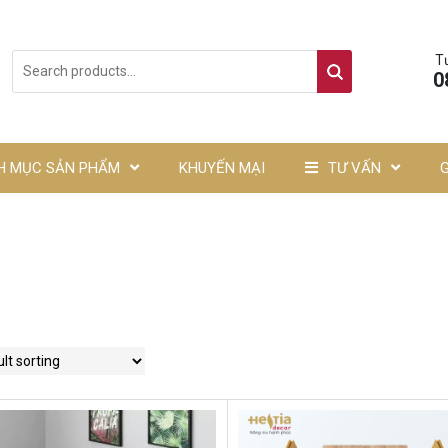
T
0
H MỤC SẢN PHẨM
KHUYẾN MẠI
TƯ VẤN