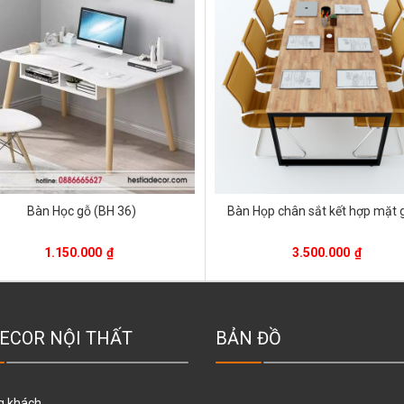
Bàn Học gỗ (BH 36)
Bàn Họp chân sắt kết hợp mặt 
1.150.000
₫
3.500.000
₫
ECOR NỘI THẤT
BẢN ĐỒ
g khách