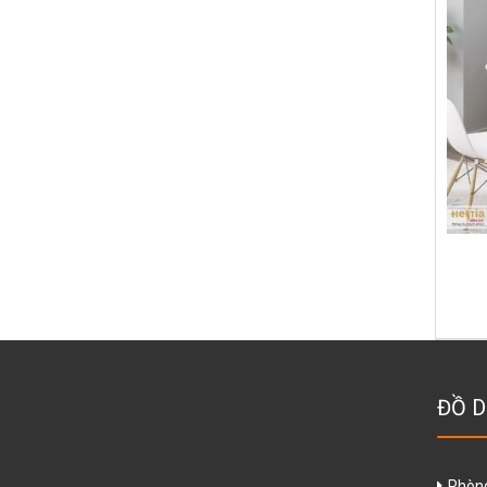
ĐỒ D
Phòn