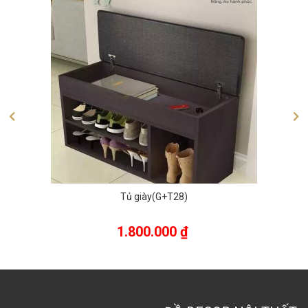
Tủ giày(G+T28)
1.800.000
₫