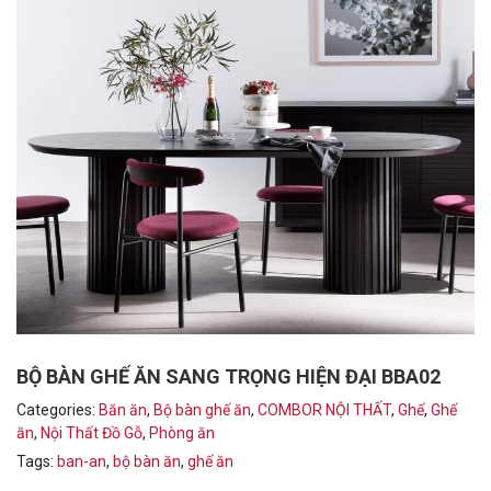
BỘ BÀN GHẾ ĂN SANG TRỌNG HIỆN ĐẠI BBA02
Categories:
Băn ăn
,
Bộ bàn ghế ăn
,
COMBOR NỘI THẤT
,
Ghế
,
Ghế
ăn
,
Nội Thất Đồ Gỗ
,
Phòng ăn
Tags:
ban-an
,
bộ bàn ăn
,
ghế ăn