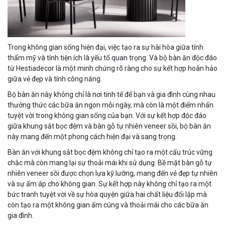
Trong không gian sống hiện đại, việc tạo ra sự hài hòa giữa tính
thẩm mỹ và tính tiện ích là yếu tố quan trọng. Và bộ bàn ăn độc đáo
từ Hestiadecor là một minh chứng rõ ràng cho sự kết hợp hoàn hảo
giữa vẻ đẹp và tính công năng.
Bộ bàn ăn này không chỉ là nơi tinh tế để bạn và gia đình cùng nhau
thưởng thức các bữa ăn ngon mỗi ngày, mà còn là một điểm nhấn
tuyệt vời trong không gian sống của bạn. Với sự kết hợp độc đáo
giữa khung sắt bọc đệm và bàn gỗ tự nhiên veneer sồi, bộ bàn ăn
này mang đến một phong cách hiện đại và sang trọng.
Bàn ăn với khung sắt bọc đệm không chỉ tạo ra một cấu trúc vững
chắc mà còn mang lại sự thoải mái khi sử dụng. Bề mặt bàn gỗ tự
nhiên veneer sồi được chọn lựa kỹ lưỡng, mang đến vẻ đẹp tự nhiên
và sự ấm áp cho không gian. Sự kết hợp này không chỉ tạo ra một
bức tranh tuyệt vời về sự hòa quyện giữa hai chất liệu đối lập mà
còn tạo ra một không gian ấm cúng và thoải mái cho các bữa ăn
gia đình.