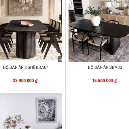
BỘ BÀN ĂN 8 GHẾ BBA04
BỘ BÀN ĂN BBA03
23.900.000
₫
15.500.000
₫