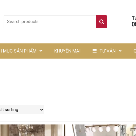
T
0
H MỤC SẢN PHẨM
KHUYẾN MẠI
TƯ VẤN