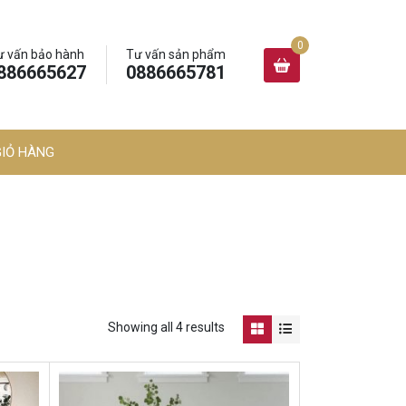
ư vấn bảo hành
Tư vấn sản phẩm
886665627
0886665781
GIỎ HÀNG
Showing all 4 results