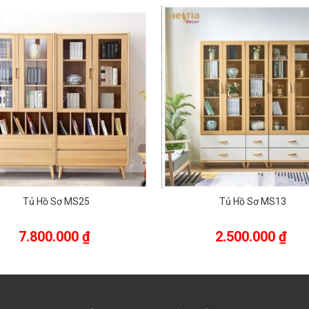
Tủ Hồ Sơ MS25
Tủ Hồ Sơ MS13
7.800.000
₫
2.500.000
₫