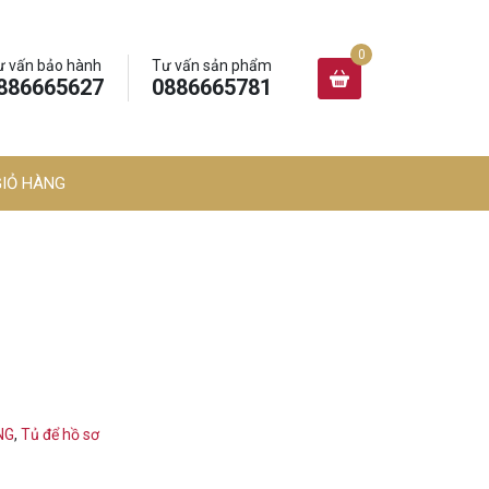
ư vấn bảo hành
Tư vấn sản phẩm
886665627
0886665781
GIỎ HÀNG
NG
,
Tủ để hồ sơ