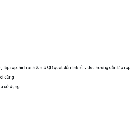
 lắp ráp, hình ảnh & mã QR quét dẫn link về video hướng dẫn lắp ráp.
ười dùng
ầu sử dụng