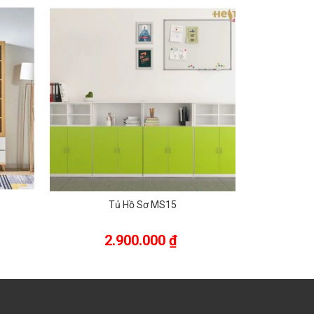
Tủ Hồ Sơ MS15
T
2.900.000
₫
9