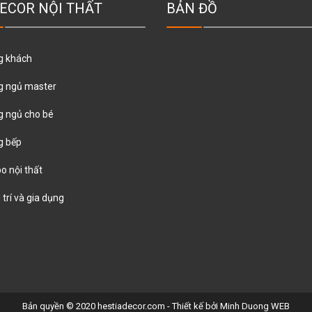
ECOR NỘI THẤT
BẢN ĐỒ
g khách
g ngủ master
 ngủ cho bé
g bếp
 nội thất
 trí và gia dụng
Bản quyền © 2020 hestiadecor.com - Thiết kế bởi
Minh Duong WEB