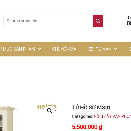
T
0
H MỤC SẢN PHẨM
KHUYẾN MẠI
TƯ VẤN
TỦ HỒ SƠ MS01
Categories:
NỘI THẤT VĂN PHÒ
5.500.000
₫