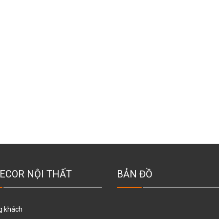
ECOR NỘI THẤT
BẢN ĐỒ
g khách