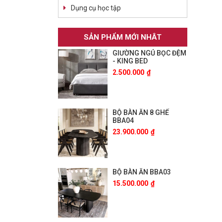
Dụng cụ học tập
SẢN PHẨM MỚI NHÂT
GIƯỜNG NGỦ BỌC ĐỆM
- KING BED
2.500.000
₫
BỘ BÀN ĂN 8 GHẾ
BBA04
23.900.000
₫
BỘ BÀN ĂN BBA03
15.500.000
₫