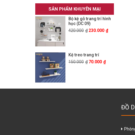
SẢN PHẨM KHUYỄN MẠI
Bộ kệ gỗ trang trí hình
học (DC 09)
420.000
₫
230.000
₫
Kệ treo trang trí
150.000
₫
70.000
₫
ĐỒ D
Phòn