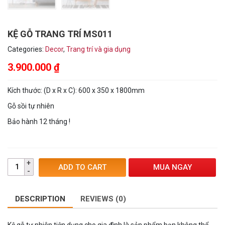
KỆ GỖ TRANG TRÍ MS011
Categories:
Decor
,
Trang trí và gia dụng
3.900.000
₫
Kích thước: (D x R x C): 600 x 350 x 1800mm
Gỗ sồi tự nhiên
Bảo hành 12 tháng !
MUA NGAY
ADD TO CART
DESCRIPTION
REVIEWS (0)
Kệ gỗ tự nhiên tiện dụng cho gia đình là sản phẩm bạn không thể