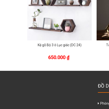
trí
Kệ gỗ Bộ 3 ô Lục giác (DC 24)
T
₫
650.000
₫
ĐỒ D
Phòn