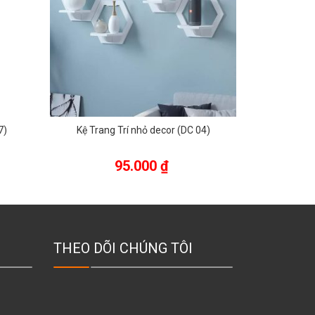
7)
Kệ Trang Trí nhỏ decor (DC 04)
Kệ Trang
95.000
₫
THEO DÕI CHÚNG TÔI