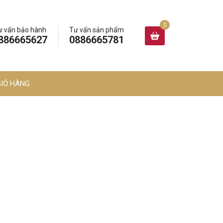
ư vấn bảo hành
Tư vấn sản phẩm
886665627
0886665781
GIỎ HÀNG