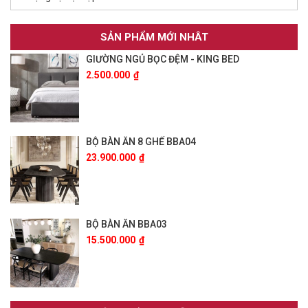
SẢN PHẨM MỚI NHÂT
GIƯỜNG NGỦ BỌC ĐỆM - KING BED
2.500.000
₫
BỘ BÀN ĂN 8 GHẾ BBA04
23.900.000
₫
BỘ BÀN ĂN BBA03
15.500.000
₫