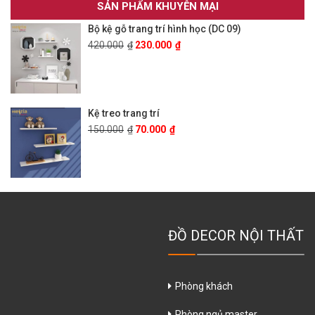
SẢN PHẨM KHUYỄN MẠI
Bộ kệ gỗ trang trí hình học (DC 09)
420.000
₫
230.000
₫
Kệ treo trang trí
150.000
₫
70.000
₫
ĐỒ DECOR NỘI THẤT
Phòng khách
Phòng ngủ master