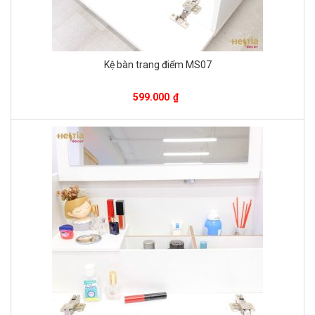
Kệ bàn trang điểm MS07
599.000
₫