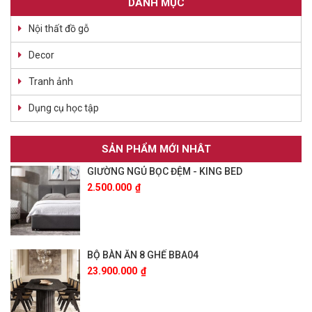
DANH MỤC
Nội thất đồ gỗ
Decor
Tranh ảnh
Dụng cụ học tập
SẢN PHẨM MỚI NHÂT
GIƯỜNG NGỦ BỌC ĐỆM - KING BED
2.500.000
₫
BỘ BÀN ĂN 8 GHẾ BBA04
23.900.000
₫