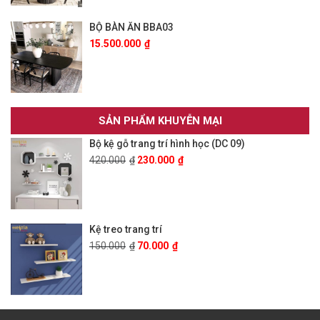
BỘ BÀN ĂN BBA03
15.500.000
₫
SẢN PHẨM KHUYỄN MẠI
Bộ kệ gỗ trang trí hình học (DC 09)
420.000
₫
230.000
₫
Kệ treo trang trí
150.000
₫
70.000
₫