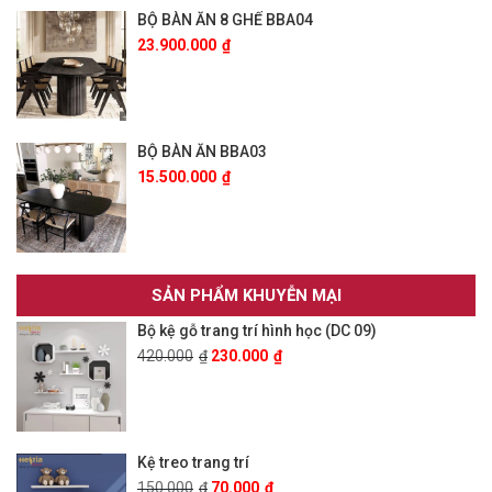
BỘ BÀN ĂN 8 GHẾ BBA04
23.900.000
₫
BỘ BÀN ĂN BBA03
15.500.000
₫
SẢN PHẨM KHUYỄN MẠI
Bộ kệ gỗ trang trí hình học (DC 09)
420.000
₫
230.000
₫
Kệ treo trang trí
150.000
₫
70.000
₫