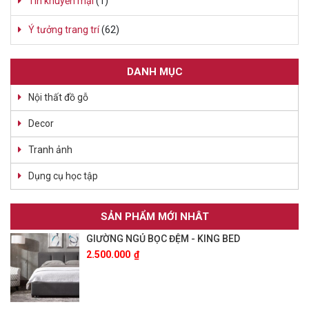
Tín khuyến mại
(1)
Ý tưởng trang trí
(62)
DANH MỤC
Nội thất đồ gỗ
Decor
Tranh ảnh
Dụng cụ học tập
SẢN PHẨM MỚI NHÂT
GIƯỜNG NGỦ BỌC ĐỆM - KING BED
2.500.000
₫