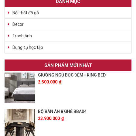
DANH MỤC
Nội thất đồ gỗ
Decor
Tranh ảnh
Dụng cụ học tập
SẢN PHẨM MỚI NHÂT
GIƯỜNG NGỦ BỌC ĐỆM - KING BED
2.500.000
₫
BỘ BÀN ĂN 8 GHẾ BBA04
23.900.000
₫