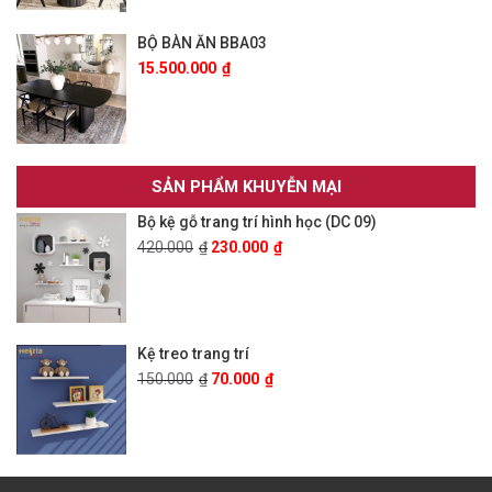
BỘ BÀN ĂN BBA03
15.500.000
₫
SẢN PHẨM KHUYỄN MẠI
Bộ kệ gỗ trang trí hình học (DC 09)
420.000
₫
230.000
₫
Kệ treo trang trí
150.000
₫
70.000
₫