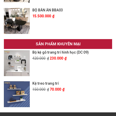
BỘ BÀN ĂN BBA03
15.500.000
₫
SẢN PHẨM KHUYỄN MẠI
Bộ kệ gỗ trang trí hình học (DC 09)
420.000
₫
230.000
₫
Kệ treo trang trí
150.000
₫
70.000
₫