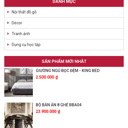
DANH MỤC
Nội thất đồ gỗ
Decor
Tranh ảnh
Dụng cụ học tập
SẢN PHẨM MỚI NHÂT
GIƯỜNG NGỦ BỌC ĐỆM - KING BED
2.500.000
₫
BỘ BÀN ĂN 8 GHẾ BBA04
23.900.000
₫