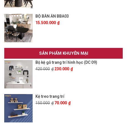
BỘ BÀN ĂN BBA03
15.500.000
₫
SẢN PHẨM KHUYỄN MẠI
Bộ kệ gỗ trang trí hình học (DC 09)
420.000
₫
230.000
₫
Kệ treo trang trí
150.000
₫
70.000
₫