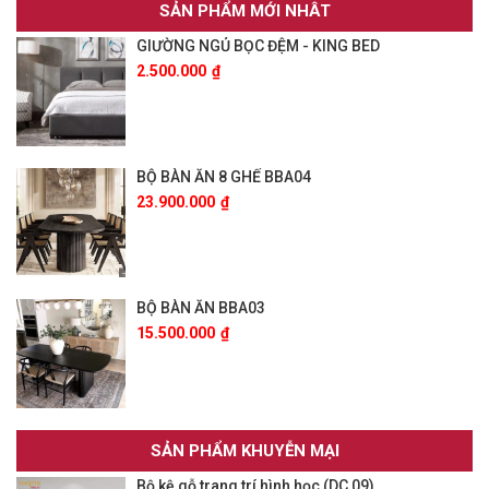
SẢN PHẨM MỚI NHÂT
GIƯỜNG NGỦ BỌC ĐỆM - KING BED
2.500.000
₫
BỘ BÀN ĂN 8 GHẾ BBA04
23.900.000
₫
BỘ BÀN ĂN BBA03
15.500.000
₫
SẢN PHẨM KHUYỄN MẠI
Bộ kệ gỗ trang trí hình học (DC 09)