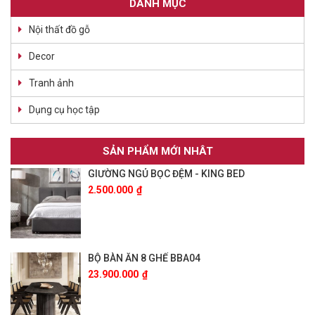
DANH MỤC
Nội thất đồ gỗ
Decor
Tranh ảnh
Dụng cụ học tập
SẢN PHẨM MỚI NHÂT
GIƯỜNG NGỦ BỌC ĐỆM - KING BED
2.500.000
₫
BỘ BÀN ĂN 8 GHẾ BBA04
23.900.000
₫