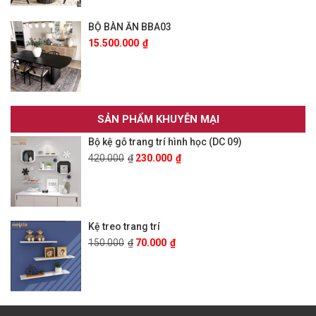
BỘ BÀN ĂN BBA03
15.500.000
₫
SẢN PHẨM KHUYỄN MẠI
Bộ kệ gỗ trang trí hình học (DC 09)
420.000
₫
230.000
₫
Kệ treo trang trí
150.000
₫
70.000
₫