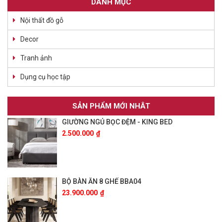
DANH MỤC
Nội thất đồ gỗ
Decor
Tranh ảnh
Dụng cụ học tập
SẢN PHẨM MỚI NHÂT
GIƯỜNG NGỦ BỌC ĐỆM - KING BED
2.500.000
₫
BỘ BÀN ĂN 8 GHẾ BBA04
23.900.000
₫