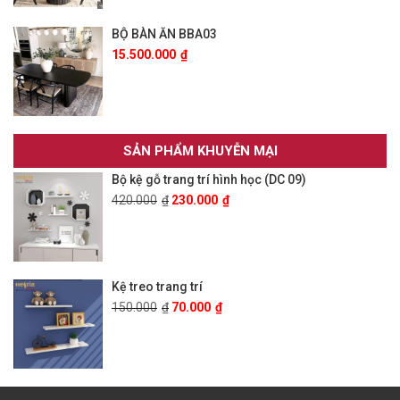
BỘ BÀN ĂN BBA03
15.500.000
₫
SẢN PHẨM KHUYỄN MẠI
Bộ kệ gỗ trang trí hình học (DC 09)
420.000
₫
230.000
₫
Kệ treo trang trí
150.000
₫
70.000
₫