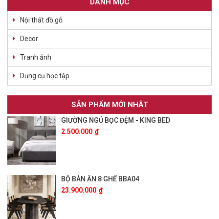
DANH MỤC
Nội thất đồ gỗ
Decor
Tranh ảnh
Dụng cụ học tập
SẢN PHẨM MỚI NHÂT
GIƯỜNG NGỦ BỌC ĐỆM - KING BED
2.500.000
₫
BỘ BÀN ĂN 8 GHẾ BBA04
23.900.000
₫