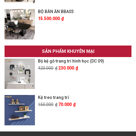
BỘ BÀN ĂN BBA03
15.500.000
₫
SẢN PHẨM KHUYỄN MẠI
Bộ kệ gỗ trang trí hình học (DC 09)
420.000
₫
230.000
₫
Kệ treo trang trí
150.000
₫
70.000
₫