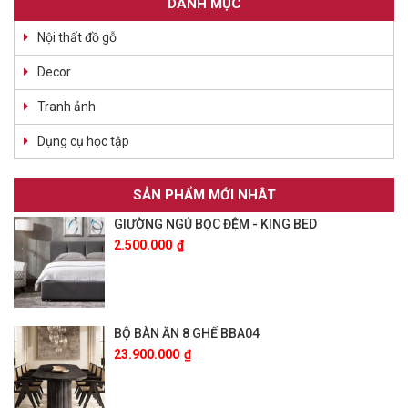
DANH MỤC
Nội thất đồ gỗ
Decor
Tranh ảnh
Dụng cụ học tập
SẢN PHẨM MỚI NHÂT
GIƯỜNG NGỦ BỌC ĐỆM - KING BED
2.500.000
₫
BỘ BÀN ĂN 8 GHẾ BBA04
23.900.000
₫