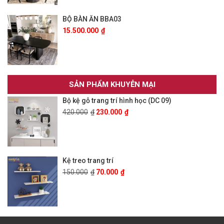
BỘ BÀN ĂN BBA03
15.500.000
₫
SẢN PHẨM KHUYỄN MẠI
Bộ kệ gỗ trang trí hình học (DC 09)
420.000
₫
230.000
₫
Kệ treo trang trí
150.000
₫
70.000
₫