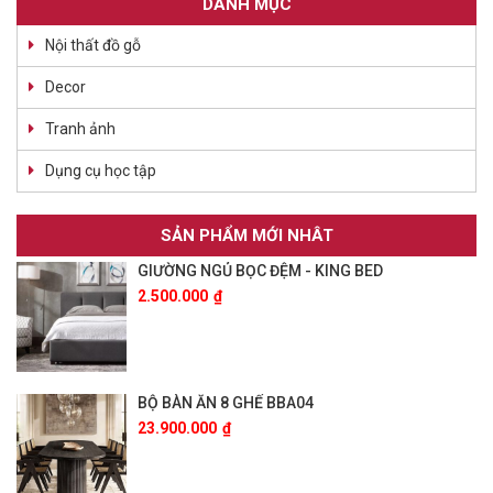
DANH MỤC
Nội thất đồ gỗ
Decor
Tranh ảnh
Dụng cụ học tập
SẢN PHẨM MỚI NHÂT
GIƯỜNG NGỦ BỌC ĐỆM - KING BED
2.500.000
₫
BỘ BÀN ĂN 8 GHẾ BBA04
23.900.000
₫