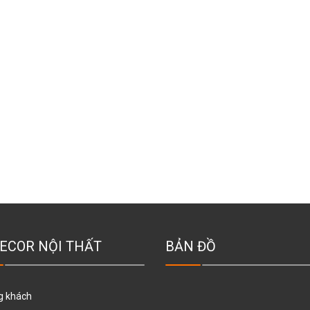
ECOR NỘI THẤT
BẢN ĐỒ
g khách