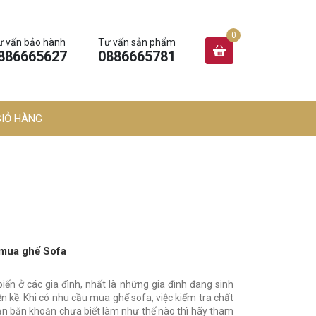
ư vấn bảo hành
Tư vấn sản phẩm
886665627
0886665781
GIỎ HÀNG
 mua ghế Sofa
biến ở các gia đình, nhất là những gia đình đang sinh
ền kề. Khi có nhu cầu mua ghế sofa, việc kiểm tra chất
ạn băn khoăn chưa biết làm như thế nào thì hãy tham