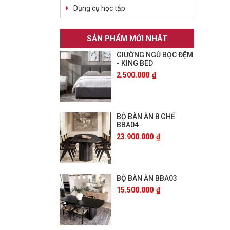
Dụng cụ học tập
SẢN PHẨM MỚI NHÂT
GIƯỜNG NGỦ BỌC ĐỆM
- KING BED
2.500.000
₫
BỘ BÀN ĂN 8 GHẾ
BBA04
23.900.000
₫
BỘ BÀN ĂN BBA03
15.500.000
₫