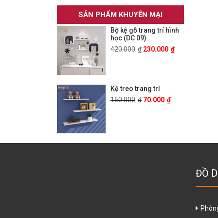
SẢN PHẨM KHUYỄN MẠI
Bộ kệ gỗ trang trí hình
học (DC 09)
420.000
₫
230.000
₫
Kệ treo trang trí
150.000
₫
70.000
₫
ĐỒ D
Phòn