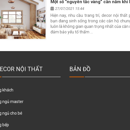
Một số “nguyên tắc vàng” cần nắm khi 
27/07/2021 15:44
Hiện nay, nhu cầu trang trí, decor nội th
bạn đang sinh sống trong các căn hộ chung
luôn là không gian quan trọng nhất của căn
đảm bảo yếu tố thẩm …
ECOR NỘI THẤT
BẢN ĐỒ
g khách
g ngủ master
 ngủ cho bé
g bếp