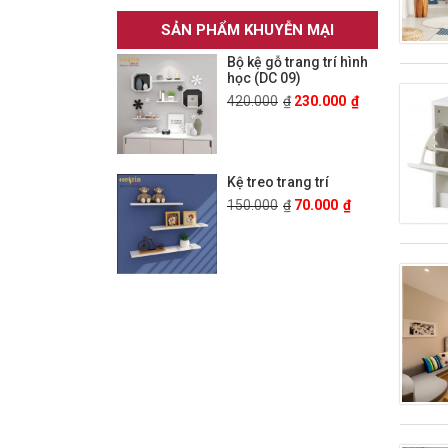
SẢN PHẨM KHUYỄN MẠI
Bộ kệ gỗ trang trí hình
học (DC 09)
420.000
₫
230.000
₫
Kệ treo trang trí
150.000
₫
70.000
₫