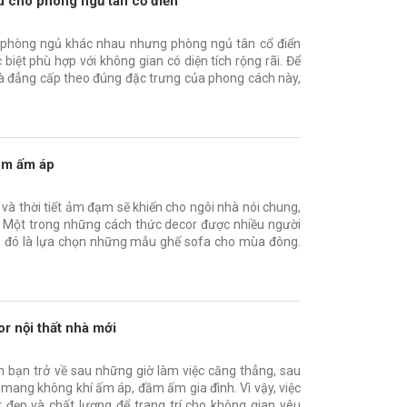
 cho phòng ngủ tân cổ điển
ế phòng ngủ khác nhau nhưng phòng ngủ tân cổ điển
iệt phù hợp với không gian có diện tích rộng rãi. Để
và đẳng cấp theo đúng đặc trưng của phong cách này,
êm ấm áp
à thời tiết ảm đạm sẽ khiến cho ngôi nhà nói chung,
n. Một trong những cách thức decor được nhiều người
, đó là lựa chọn những mẫu ghế sofa cho mùa đông.
r nội thất nhà mới
n bạn trở về sau những giờ làm việc căng thẳng, sau
, mang không khí ấm áp, đầm ấm gia đình. Vì vậy, việc
đẹp và chất lượng để trang trí cho không gian yêu