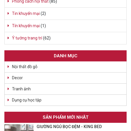
Phong cách nội thất
(85)
Tin khuyến mại
(2)
Tín khuyến mại
(1)
Ý tưởng trang trí
(62)
DANH MỤC
Nội thất đồ gỗ
Decor
Tranh ảnh
Dụng cụ học tập
SẢN PHẨM MỚI NHÂT
GIƯỜNG NGỦ BỌC ĐỆM - KING BED