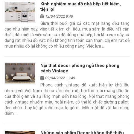
Kinh nghiệm mua đồ nhà bếp tiết kiệm,
tiện lợi
12/04/2022 9:48
Giữa thời buổi giá cả các mặt hàng đều tăng
cao như hiện nay, việc tiết kiệm chi tiêu, mua sắm là điều rất cần
thiết, đặc biệt là việc sắm sửa đồ dùng nhà bếp, bởi khu vực này sử
dụng rất nhiều đồ vật; nếu không tính toán cẩn thận, chị em rất dễ
mua nhiều đồ lại không có nhiều công năng. Việc lựa …
Nội thất decor phòng ngủ theo phong
cách Vintage
09/04/2022 11:49
Phong cách vintage đã xuất hiện từ khá lâu
nhưng với Việt Nam thì nó vẫn như một hơi thở mới mang dấu ấn
của thời gian và sự lãng mạn đến nao lòng. Nội thất mang phong
cách vintage nhuốm màu hoài niệm; có thể là chiếc giường pallet,
đèn chùm hay kệ gỗ mộc mạc, lọ gốm… Mỗi một đồ vật lại mang
điểm …
Những sản phẩm Decor không thể thiếu