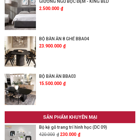
GIƯỜNG NGỦ BỌC ĐỆM - KING BED
2.500.000
₫
BỘ BÀN ĂN 8 GHẾ BBA04
23.900.000
₫
BỘ BÀN ĂN BBA03
15.500.000
₫
SẢN PHẨM KHUYỄN MẠI
Bộ kệ gỗ trang trí hình học (DC 09)
420.000
₫
230.000
₫