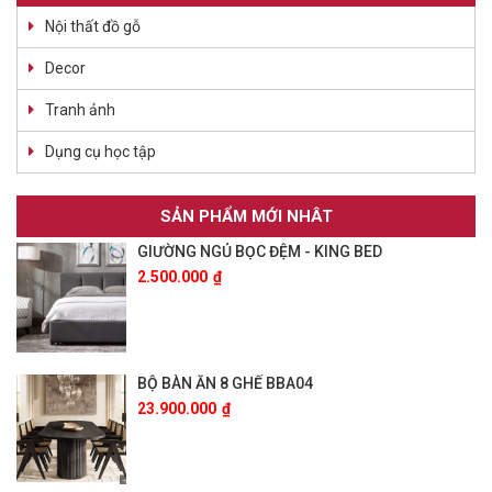
Nội thất đồ gỗ
Decor
Tranh ảnh
Dụng cụ học tập
SẢN PHẨM MỚI NHÂT
GIƯỜNG NGỦ BỌC ĐỆM - KING BED
2.500.000
₫
BỘ BÀN ĂN 8 GHẾ BBA04
23.900.000
₫