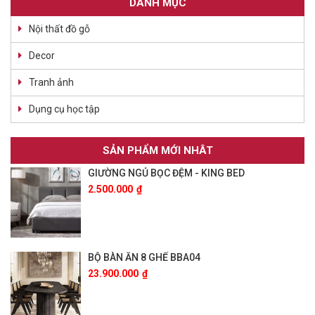
DANH MỤC
Nội thất đồ gỗ
Decor
Tranh ảnh
Dụng cụ học tập
SẢN PHẨM MỚI NHÂT
GIƯỜNG NGỦ BỌC ĐỆM - KING BED
2.500.000
₫
BỘ BÀN ĂN 8 GHẾ BBA04
23.900.000
₫