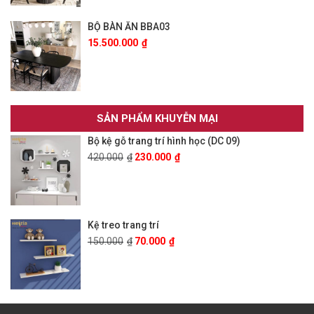
BỘ BÀN ĂN BBA03
15.500.000
₫
SẢN PHẨM KHUYỄN MẠI
Bộ kệ gỗ trang trí hình học (DC 09)
420.000
₫
230.000
₫
Kệ treo trang trí
150.000
₫
70.000
₫