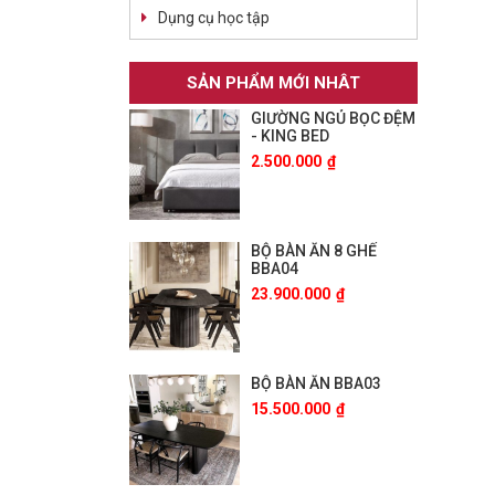
Dụng cụ học tập
SẢN PHẨM MỚI NHÂT
GIƯỜNG NGỦ BỌC ĐỆM
- KING BED
2.500.000
₫
BỘ BÀN ĂN 8 GHẾ
BBA04
23.900.000
₫
BỘ BÀN ĂN BBA03
15.500.000
₫