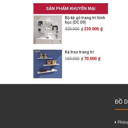
SẢN PHẨM KHUYỄN MẠI
Bộ kệ gỗ trang trí hình
học (DC 09)
420.000
₫
230.000
₫
Kệ treo trang trí
150.000
₫
70.000
₫
ĐỒ D
Phòn