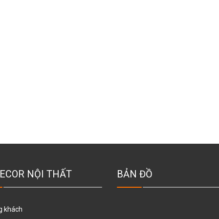
ECOR NỘI THẤT
BẢN ĐỒ
g khách