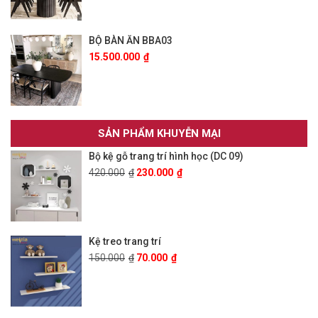
BỘ BÀN ĂN BBA03
15.500.000
₫
SẢN PHẨM KHUYỄN MẠI
Bộ kệ gỗ trang trí hình học (DC 09)
420.000
₫
230.000
₫
Kệ treo trang trí
150.000
₫
70.000
₫