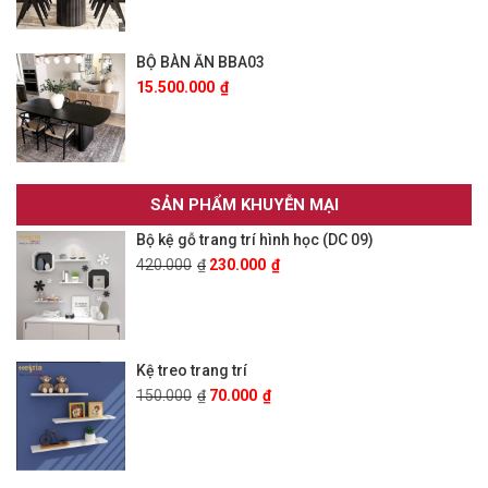
BỘ BÀN ĂN BBA03
15.500.000
₫
SẢN PHẨM KHUYỄN MẠI
Bộ kệ gỗ trang trí hình học (DC 09)
420.000
₫
230.000
₫
Kệ treo trang trí
150.000
₫
70.000
₫