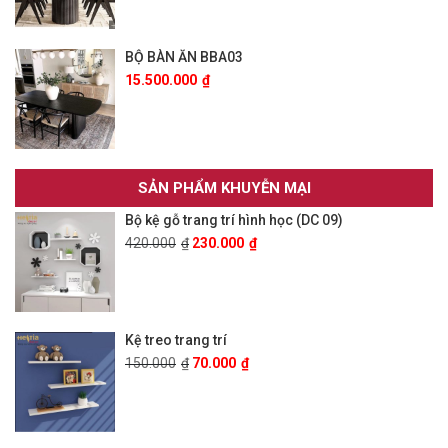
BỘ BÀN ĂN BBA03
15.500.000
₫
SẢN PHẨM KHUYỄN MẠI
Bộ kệ gỗ trang trí hình học (DC 09)
420.000
₫
230.000
₫
Kệ treo trang trí
150.000
₫
70.000
₫