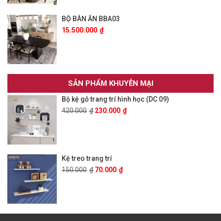
BỘ BÀN ĂN BBA03
15.500.000
₫
SẢN PHẨM KHUYỄN MẠI
Bộ kệ gỗ trang trí hình học (DC 09)
420.000
₫
230.000
₫
Kệ treo trang trí
150.000
₫
70.000
₫