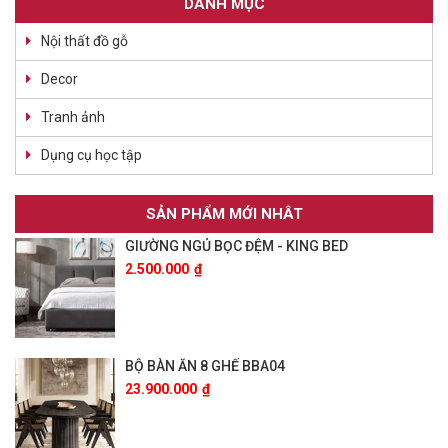
DANH MỤC
Nội thất đồ gỗ
Decor
Tranh ảnh
Dụng cụ học tập
SẢN PHẨM MỚI NHÂT
GIƯỜNG NGỦ BỌC ĐỆM - KING BED
2.500.000
₫
BỘ BÀN ĂN 8 GHẾ BBA04
23.900.000
₫