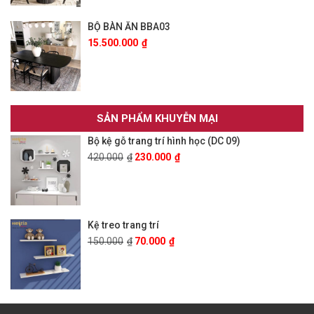
BỘ BÀN ĂN BBA03
15.500.000
₫
SẢN PHẨM KHUYỄN MẠI
Bộ kệ gỗ trang trí hình học (DC 09)
420.000
₫
230.000
₫
Kệ treo trang trí
150.000
₫
70.000
₫