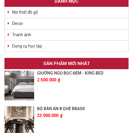
DANH MỤC
Nội thất đồ gỗ
Decor
Tranh ảnh
Dụng cụ học tập
SẢN PHẨM MỚI NHÂT
GIƯỜNG NGỦ BỌC ĐỆM - KING BED
2.500.000
₫
BỘ BÀN ĂN 8 GHẾ BBA04
23.900.000
₫